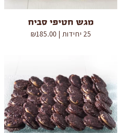
מגש חטיפי סביח
25 יחידות |
185.00
₪
מגש
קוקילידה
quantity