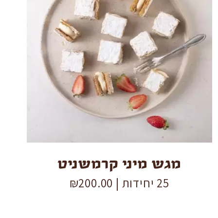
מגש
מיני
קרמשניט
quantity
מגש מיני קרמשניט
25 יחידות |
200.00
₪