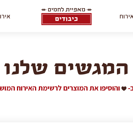
כיבודים
ירוח
אירו
–
מגשי
אירוח
מארזי מתנ
וקייטרינג
אירועים
לאירועים
המגשים שלנו
בייק טראק
ומעדניה
ספנקופיטה
העוטף
ב-
והוסיפו את המוצרים לרשימת האירוח המוש
סדנאות אפי
אורי שפט