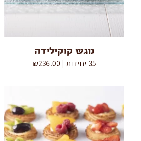
מגש קוקילידה
35 יחידות |
236.00
₪
מגש