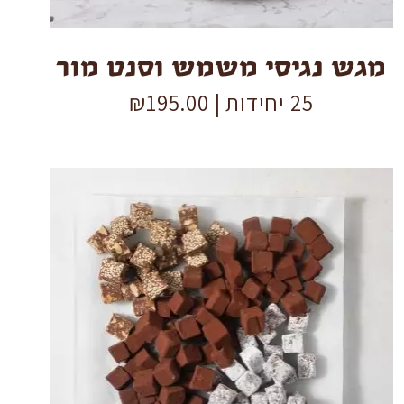
מגש נגיסי משמש וסנט מור
25 יחידות |
195.00
₪
טראפלס
פול
אפרט