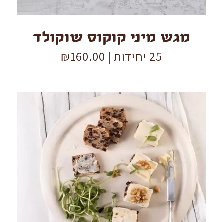
מגש מיני קוקוס שוקולד
25 יחידות |
160.00
₪
נגיס
שיפון
קממבר