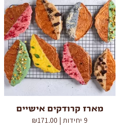
מארז
קרודקים
אישיים
quantity
מארז קרודקים אישיים
9 יחידות |
171.00
₪