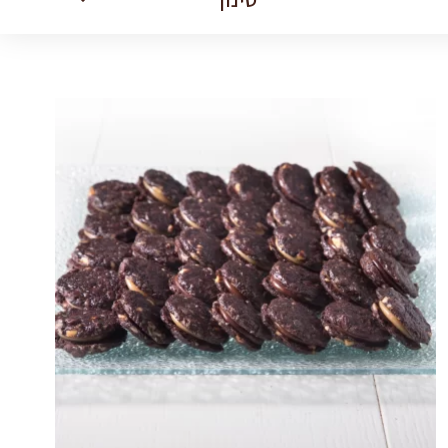
מגש
קוקילידה
quantity