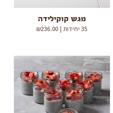
מגש קוקילידה
35 יחידות |
236.00
₪
צנצנות
פודינג