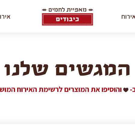
כיבודים
ירוח
אירו
–
מגשי
אירוח
מארזי מתנ
וקייטרינג
אירועים
לאירועים
המגשים שלנו
בייק טראק
ומעדניה
ספנקופיטה
העוטף
ב-
והוסיפו את המוצרים לרשימת האירוח המוש
סדנאות אפי
אורי שפט