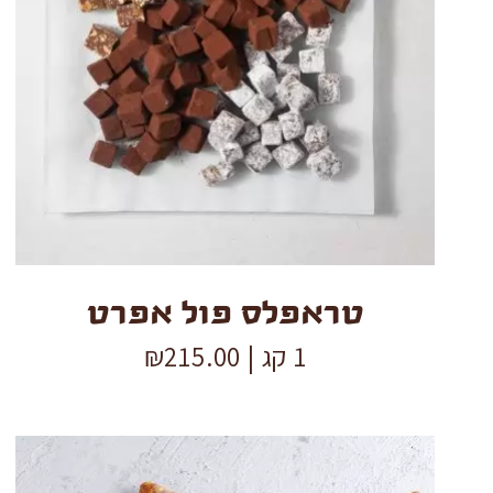
טראפלס
פול
אפרט
quantity
טראפלס פול אפרט
1 קג |
215.00
₪