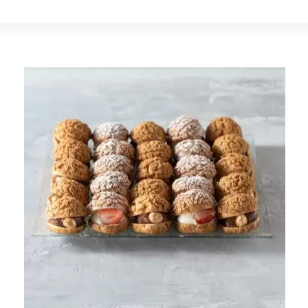
מגש
פחזניות
פיסטוק
וקרם
דיפלומט
quantity