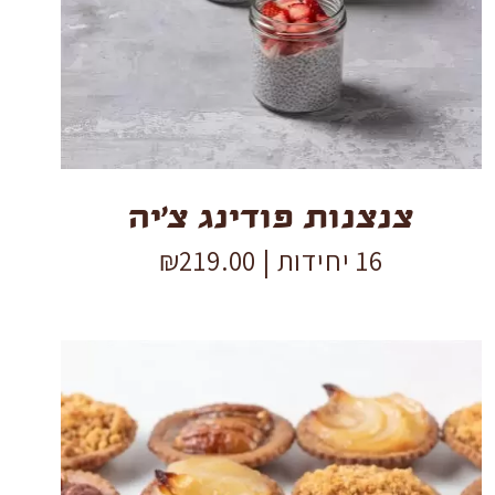
צ'יה
quantity
צנצנות פודינג צ’יה
16 יחידות |
219.00
₪