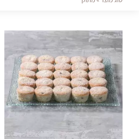
מגש
מיני
קוקוס
שוקולד
quantity