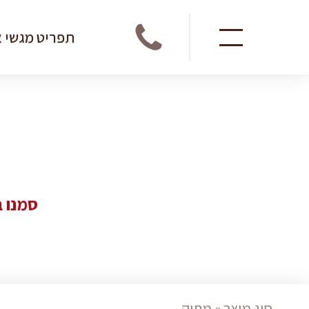
תפריט מגשי א
חיפוש
Skip
ראש השנה 2024
03.5618111
to
content
כריכונים ונגיסים
תפריט מגשי אירוח
מגשי מאפים
אירועים ומתנות
מגשי ירקות, פירות 
סמנו 
אודות
חדש! קרודק
מגשי קינוחים
תעודת כשרות
להצעת מחיר
סוג מוצר » מתוק